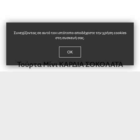
Συνεχίζοντας σε αυτό τον ιστότοπο αποδέχεστε την χρήση cookies
στη συσκευή σας.
OK
Τούρτα Μίνι ΚΑΡΔΙΑ ΣΟΚΟΛΑΤΑ
116038
Αυθεντική μους με σοκολάτα κουβερτούρα και επικάλυψη γκανας
σοκολάτας.
Καθ. Βάρος / τμχ:
± 650 g