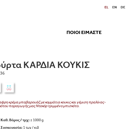
EL
EN
DE
ΠΟΙΟΙ ΕΙΜΑΣΤΕ
ούρτα ΚΑΡΔΙΑ ΚΟΥΚΙΣ
36
φρη κρέμα μπαβαρουάζ με κομμάτια κουκις και γέμιση πραλίνας-
ότου παραγωγής μας Ντεκόρ τριμμένο μπισκότο.
Καθ. Βάρος / τμχ:
± 1000 g
Συσκευασία:
1 τμχ / κιβ