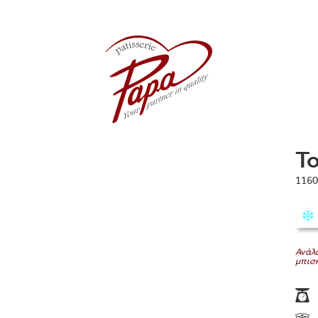
Τ
1160
Ανάλα
μπισκ