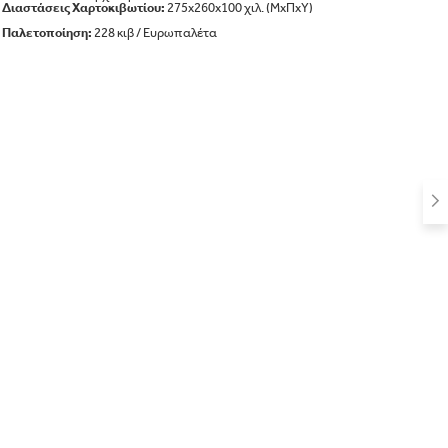
Διαστάσεις Χαρτοκιβωτίου:
275x260x100 χιλ. (ΜxΠxΥ)
Παλετοπoίηση:
228 κιβ / Ευρωπαλέτα