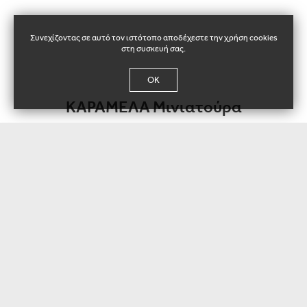
Συνεχίζοντας σε αυτό τον ιστότοπο αποδέχεστε την χρήση cookies
στη συσκευή σας.
OK
ΚΑΡΑΜΕΛΑ Μινιατούρα
135013
Καθ. Βάρος / τμχ:
± 38g
Συσκευασία:
54 τμχ / κιβ
Διαστάσεις Χαρτοκιβωτίου:
428x310x70 χιλ. (ΜxΠxΥ)
Παλετοπoίηση:
162 κιβ / Ευρωπαλέτα