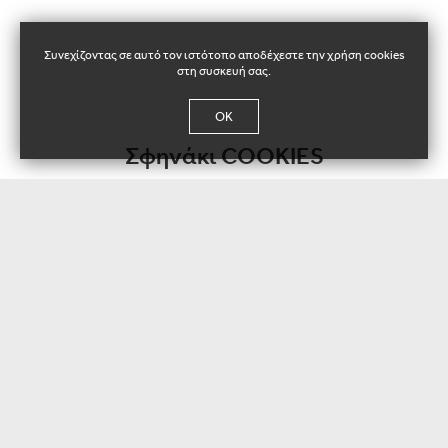
Συνεχίζοντας σε αυτό τον ιστότοπο αποδέχεστε την χρήση cookies
στη συσκευή σας.
OK
Σφηνάκι COOKIES
144032
Καθ. Βάρος / τμχ:
± 48 g
Συσκευασία:
48 τμχ / κιβ
Διαστάσεις Χαρτοκιβωτίου:
428x310x70 χιλ. (ΜxΠxΥ)
Παλετοπoίηση:
162 κιβ / Ευρωπαλέτα