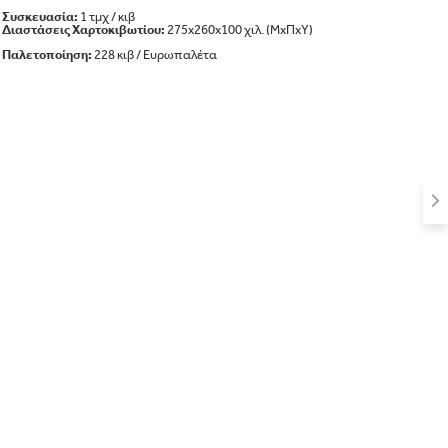
Συσκευασία:
1 τμχ / κιβ
Διαστάσεις Χαρτοκιβωτίου:
275x260x100 χιλ. (ΜxΠxΥ)
Παλετοπoίηση:
228 κιβ / Ευρωπαλέτα