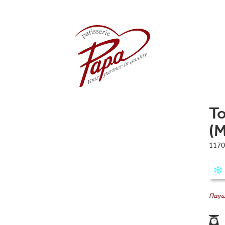
Τ
(
1170
Παγωτ