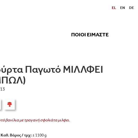
EL
EN
DE
ΠΟΙΟΙ ΕΙΜΑΣΤΕ
ούρτα Παγωτό ΜΙΛΛΦΕΙ
ΜΠΩΛ)
13
ό βανίλια με τραγανή σφολιάτα μιλφει.
Καθ. Βάρος / τμχ:
± 1100 g