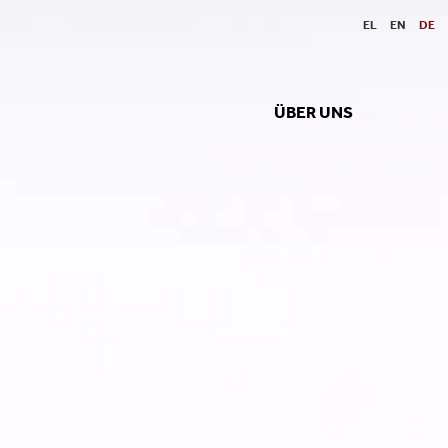
EL
EN
DE
ÜBER UNS