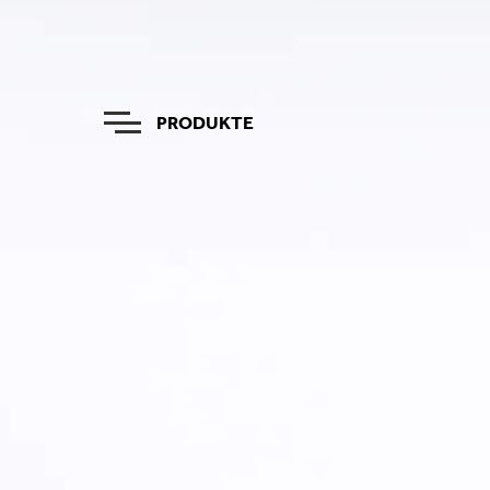
PRODUKTE