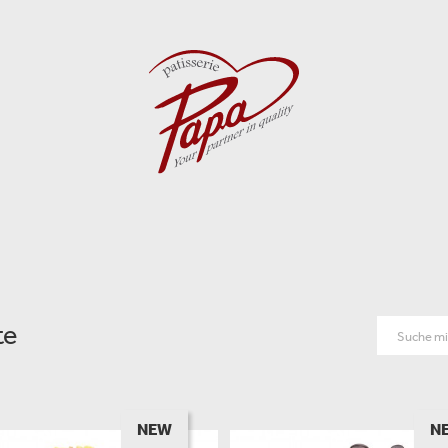
te
NEW
N