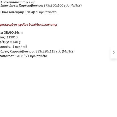
Συσκευασία:
1 τμχ / κιβ
Διαστάσεις Χαρτοκιβωτίου:
275x260x100 χιλ. (ΜxΠxΥ)
Παλετοπoίηση:
228 κιβ / Ευρωπαλέτα
γκεκριμένο προϊον διατίθεται επίσης:
τα ORAIO 24cm
κός:
113010
ς/τμχ:
± 140 g
ευασία:
1 τμχ / κιβ
τάσεις Χαρτοκιβωτίου:
333x320x115 χιλ. (ΜxΠxΥ)
τοποίηση:
90 κιβ / Ευρωπαλέτα