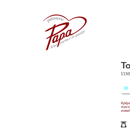
Τ
1150
Kρέμα
παντε
σοκολ