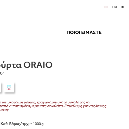
EL
EN
DE
ΠΟΙΟΙ ΕΙΜΑΣΤΕ
ούρτα ORAIO
04
 μπισκότου με γέμιση, τραγανό μπισκότο σοκολάτας και
σπάνι ποτισμένο με ρευστή σοκολάτα. Επικάλυψη γκανας λευκής
άτας.
Καθ. Βάρος / τμχ:
± 1000 g