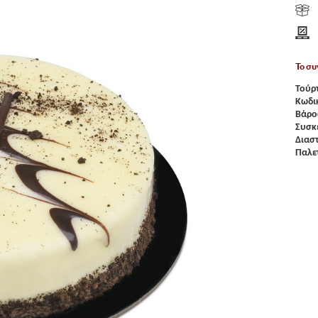
Το συ
Τούρ
Κωδι
Βάρο
Συσκ
Διασ
Παλε