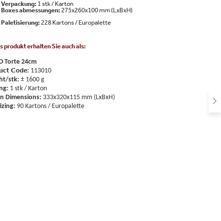
Verpackung:
1 stk / Karton
Boxes abmessungen:
275x260x100 mm (LxBxH)
Paletisierung:
228 Kartons / Europalette
s produkt erhalten Sie auch als:
O Torte 24cm
uct Code
:
113010
ht/stk:
± 1600 g
ng:
1 stk / Karton
on Dimensions:
333x320x115 mm (LxBxH)
izing:
90 Kartons / Europalette