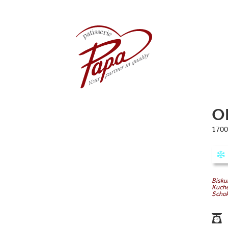
O
1700
Bisku
Kuche
Schok