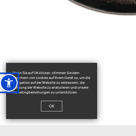
Wenn Sie auf OK klicken, stimmen Sie dem
Speichern von cookies auf Ihrem Gerät zu, um die
Navigation auf der Website zu verbessern, die
Nutzung der Website zu analysieren und unsere
Marketingbemühungen zu unterstützen.
OK