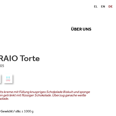
EL
EN
DE
ÜBER UNS
RAIO Torte
05
its kreme mit Füllung knuspriges Schokolade Biskuit und sponge
n getränkt mit flüssiger Schokolade. Überzug ganache weiße
olade.
Gewicht / stk:
± 1000 g