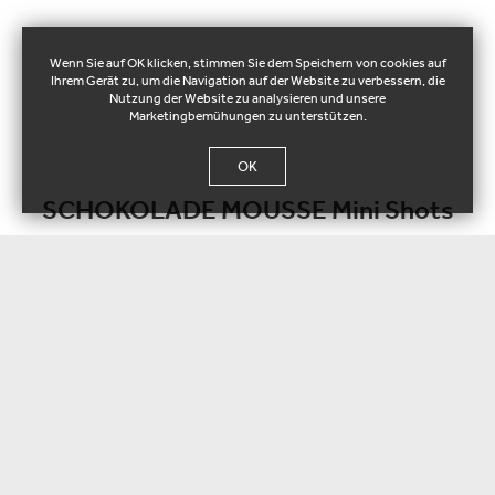
Wenn Sie auf OK klicken, stimmen Sie dem Speichern von cookies auf
Ihrem Gerät zu, um die Navigation auf der Website zu verbessern, die
Nutzung der Website zu analysieren und unsere
Marketingbemühungen zu unterstützen.
OK
SCHOKOLADE MOUSSE Mini Shots
144037
Originale Mousse mit couverture Schokolade und Überzug ganache
Schokolade.
Gewicht / stk:
± 48 g
Verpackung:
48 stk / Karton