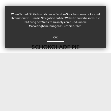
Wenn Sie auf OK klicken, stimmen Sie dem Speichern von cookies auf
Ihrem Gerät zu, um die Navigation auf der Website zu verbessern, die
Nutzung der Website zu analysieren und unsere
Marketingbemühungen zu unterstützen.
OK
SCHOKOLADE PIE
126001 12 pcs - 126030 15 pcs - 126015 20 pcs
Weiches Schokolade Kuchen getränkt mit flüssiger couverture
Schokolade.
Gewicht / stk:
1800 g / Plastikschale - 150 g / Stück
Verpackung:
2 Plastikschalen / Karton - 12 Stück / Plastikschale